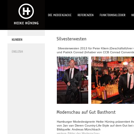
Silvesterwesten 2013 für Peter Kliem (Geschäftsführer
und Patrick Conrad (Inhaber von CCB Conrad Conventi
Hamburger Modedesignerin Heike Hüning präsentiert ih
von Jan van Dieren Country-Life-Style auf dem Gut be
Bildquelle: Andreas Münchbach
weitere Bilder der Modenschau