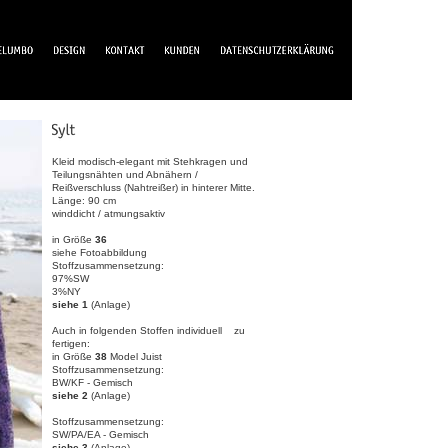
Kleid modisch-elegant mit Stehkragen und
Teilungsnähten und Abnähern /
Reißverschluss (Nahtreißer) in hinterer Mitte.
Länge: 90 cm
winddicht / atmungsaktiv
in Größe
36
siehe Fotoabbildung
Stoffzusammensetzung:
97%SW
3%NY
siehe 1
(Anlage)
Auch in folgenden Stoffen individuell zu
fertigen:
in Größe
38
Model Juist
Stoffzusammensetzung:
BW/KF - Gemisch
siehe 2
(Anlage)
Stoffzusammensetzung:
SW/PA/EA - Gemisch
siehe 3
(Anlage)