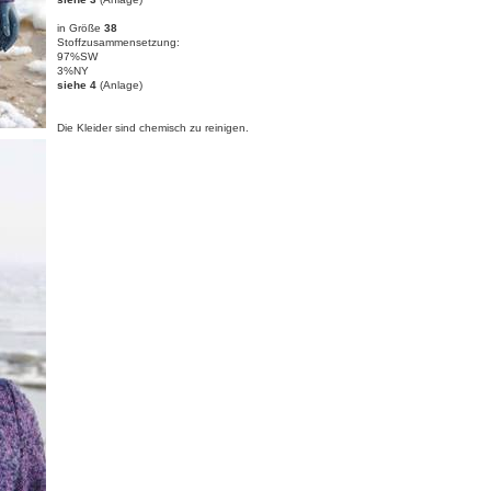
in Größe
38
Stoffzusammensetzung:
97%SW
3%NY
siehe 4
(Anlage)
Die Kleider sind chemisch zu reinigen.