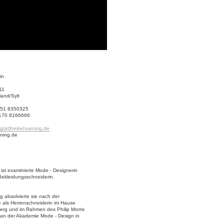
in
11
and/Sylt
4651 8350325
 170 8166666
g(at)heikehuening.de
ning.de
ist examinierte Mode - Designerin
Bekleidungsschneiderin.
g absolvierte sie nach der
e als Herrenschneiderin im Hause
berg und im Rahmen des Philip Morris
 an der Akademie Mode - Design in