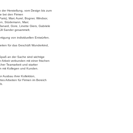
n der Herstellung, vom Design bis zum
sie bei den Firmen
(Paris), Marc Aurel, Bogner, Windsor,
en, Stüdemann, Marc
anard, Gore, Linette Giers, Gabriele
Jil Sander gesammelt.
rtigung von individuellen Entwürfen.
iten für das Geschäft Wunderkind,
Spaß an der Sache sind wichtige
r Arbeit verbunden mit einer frischen
cher Teamarbeit und starker
n mit Kollegen und Kunden.
rer Ausbau ihrer Kollektion,
ertes Arbeiten für Firmen im Bereich
eb.