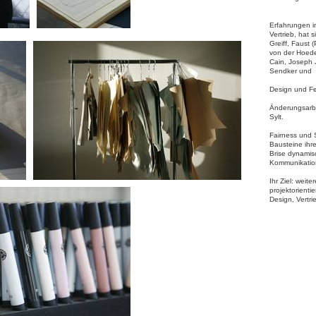
Erfahrungen i
Vertrieb, hat 
Greiff, Faust 
von der Hoed
Cain, Joseph J
Sendker und 
Design und Fe
Änderungsarbe
Sylt.
Fairness und 
Bausteine ihre
Brise dynamis
Kommunikatio
Ihr Ziel: weite
projektorienti
Design, Vertri