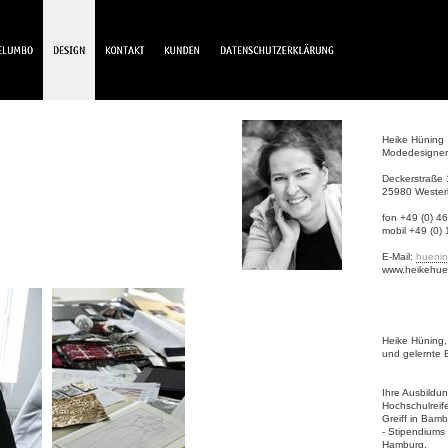
Heike Hüning
Modedesigner
Deckerstraße 
25980 Westerl
fon +49 (0) 
mobil +49 (0)
E-Mail:
huenin
www.heikehue
Heike Hüning, 
und gelernte 
Ihre Ausbildun
Hochschulreif
Greiff in Bam
- Stipendiums
Hamburg.